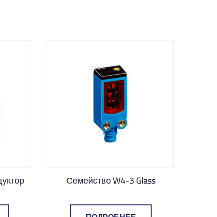
дуктор
Семейство W4-3 Glass
Дат