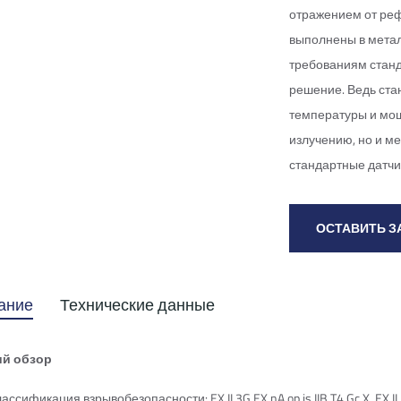
отражением от реф
выполнены в метал
требованиям станд
решение. Ведь ста
температуры и мощ
излучению, но и м
стандартные датчи
ОСТАВИТЬ З
ание
Технические данные
ий обзор
ассификация взрывобезопасности: EX II 3G EX nA op is IIB T4 Gc X, EX II