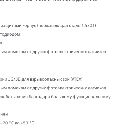
ый защитный корпус (нержавеющая сталь 1.4301)
етодиодом
в
ным помехам от других фотоэлектрических датчиков
ории 3G/3D для взрывоопасных зон (ATEX)
ным помехам от других фотоэлектрических датчиков
и срабатывания благодаря большому функциональному
виям
–20 °C до +50 °C