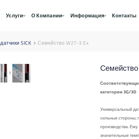
Услуги
О Компании
Информация
Контакты
датчики SICK
Семейство W27-3 Ex
Семейство
1
Соответствующие 
категории 3G/3D
Универсальный дат
сильные стороны, 
производства. Ему 
значительные темп