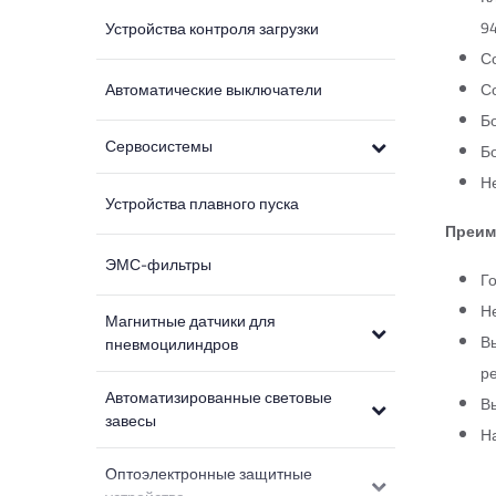
94
Устройства контроля загрузки
С
Автоматические выключатели
Со
Б
Сервосистемы
Б
Н
Устройства плавного пуска
Преим
ЭМС-фильтры
Го
Н
Магнитные датчики для
В
пневмоцилиндров
р
Автоматизированные световые
В
завесы
Н
Оптоэлектронные защитные