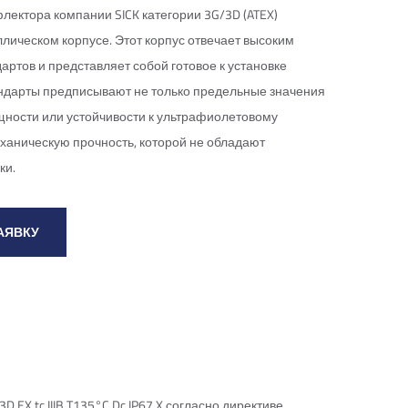
лектора компании SICK категории 3G/3D (ATEX)
лическом корпусе. Этот корпус отвечает высоким
артов и представляет собой готовое к установке
ндарты предписывают не только предельные значения
ности или устойчивости к ультрафиолетовому
еханическую прочность, которой не обладают
ки.
АЯВКУ
 3D EX tc IIIB T135°C Dc IP67 X согласно директиве