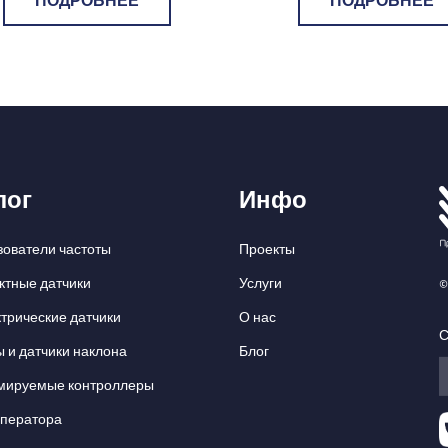
ПОДРОБНЕЕ
ПОДРОБНЕЕ
лог
Инфо
ователи частоты
Проекты
ктные датчики
Услуги
©
трические датчики
О нас
С
 и датчики наклона
Блог
мируемые контроллеры
оператора