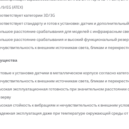
/9/EG (ATEX)
оответствует категории 3D/3G
ответствует стандарту и готов к установке: датчик и дополнительн
ольшое расстояние срабатывания для моделей с инфракрасным св
ольшое расстояние срабатывания и высокий функциональный резер
ечувствительность к внешним источникам света, бликам и перекрест
ущества
товые к установке датчики в металлическом корпусе согласно катег
ечувствительность к внешним источникам света, бликам и перекрест
ысокая эксплуатационная готовность при значительном расстояни
езерву
ысокая стойкость к вибрациям и нечувствительность к внешним усло
адежная эксплуатация даже при температуре окружающей среды от 