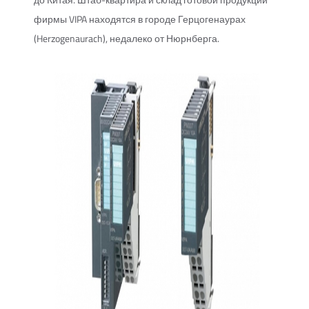
до Китая. Штаб-квартира и склад готовой продукции
фирмы VIPA находятся в городе Герцогенаурах
(Herzogenaurach), недалеко от Нюрнберга.