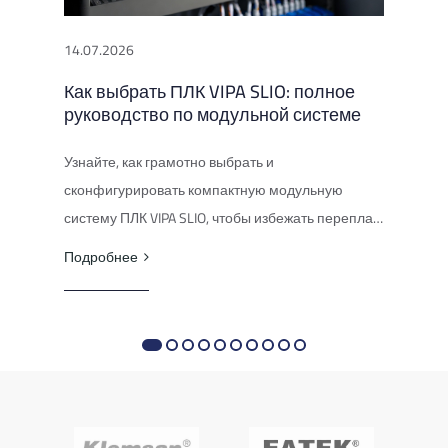
14.07.2026
14.0
Как выбрать ПЛК VIPA SLIO: полное
Поч
ить
руководство по модульной системе
лож
исп
Узнайте, как грамотно выбрать и
Инду
сконфигурировать компактную модульную
сраб
систему ПЛК VIPA SLIO, чтобы избежать переплат
из-з
.
и обеспечить надёжную автоматизацию вашего
Подробнее
и др
проекта.
Подр