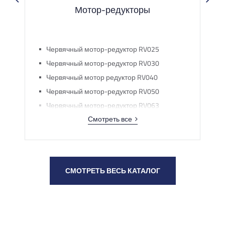
Мотор-редукторы
Червячный мотор-редуктор RV025
Червячный мотор-редуктор RV030
Червячный мотор редуктор RV040
Червячный мотор-редуктор RV050
Червячный мотор-редуктор RV063
Смотреть все
Червячный мотор-редуктор RV075
рии
Червячный мотор-редуктор RV090
рии
Червячный мотор-редуктор RV110
Червячный мотор редуктор RV130
00
СМОТРЕТЬ ВЕСЬ КАТАЛОГ
Червячный мотор-редуктор RV150
500