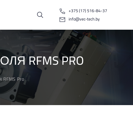
+375 (17) 516-84-37
info@vec-tech.by
ОЛЯ RFMS PRO
я RFMS Pro