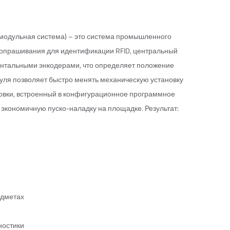
 модульная система) – это система промышленного
а опрашивания для идентификации RFID, центральный
ентальными энкодерами, что определяет положение
уля позволяет быстро менять механическую установку
новки, встроенный в конфигурационное программное
 экономичную пуско-наладку на площадке. Результат:
едметах
ностики