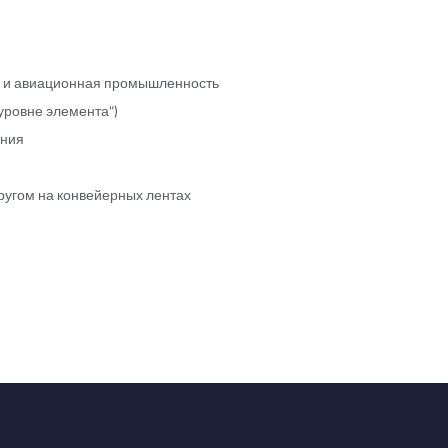
ая и авиационная промышленность
уровне элемента")
ения
ругом на конвейерных лентах