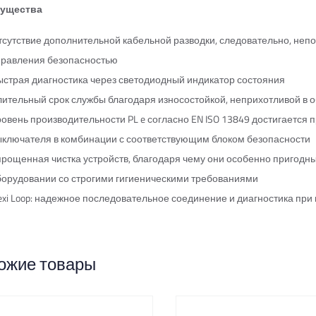
ущества
тсутствие дополнительной кабельной разводки, следовательно, неп
правления безопасностью
ыстрая диагностика через светодиодный индикатор состояния
лительный срок службы благодаря износостойкой, неприхотливой в 
овень производительности PL e согласно EN ISO 13849 достигается 
ыключателя в комбинации с соответствующим блоком безопасности
прощенная чистка устройств, благодаря чему они особенно пригодны
борудовании со строгими гигиеническими требованиями
lexi Loop: надежное последовательное соединение и диагностика при
ожие товары