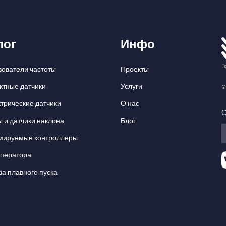
лог
Инфо
ователи частоты
Проекты
ктные датчики
Услуги
©
трические датчики
О нас
С
 и датчики наклона
Блог
мируемые контроллеры
оператора
ва плавного пуска