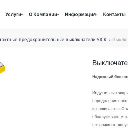
Услуги
О Компании
Информация
Контакты
тактные предохранительные выключатели SICK
Выключ
Выключател
Надежный бескон
Индуктивные авари
определения поло
изнашиваются. Они
обнаруживают мет
не зависят от допу