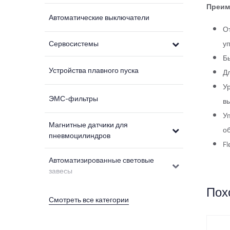
Преим
Автоматические выключатели
О
Сервосистемы
у
Б
Устройства плавного пуска
Д
Ур
ЭМС-фильтры
в
У
Магнитные датчики для
о
пневмоцилиндров
F
Автоматизированные световые
завесы
Пох
Оптоэлектронные защитные
Смотреть все категории
устройства