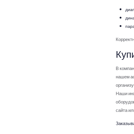
диапазон SICK
диа
Датчики измерения линейного
дин
положения SICK
пар
Ультразвуковые датчики SICK
Корректн
Куп
Оптическая передача данных
SICK
В компан
Определители положения SICK
нашем ас
организу
Контакторы
Наши ин
оборудов
Аварийные выключатели
сайта ил
Решения для идентификации
Заказыв