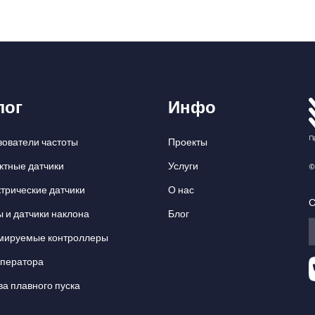
лог
Инфо
ователи частоты
Проекты
ктные датчики
Услуги
©
трические датчики
О нас
С
 и датчики наклона
Блог
мируемые контроллеры
оператора
ва плавного пуска