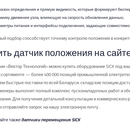
пазон определения и прямую видимость, которые формируют беспе
амику движения узла, влияющую на скорость обновления данных;
аметры питания и интерфейсы подключения, задающие совместимост
ый подбор способствует точному контролю положения в конкрет
ить датчик положения на сайте 
ии «Вектор Технологий» можно купить оборудование SICK под ваш
сортименте — более 400 000 позиций промышленной электротехн
ем быстрые поставки по всей Беларуси: складские позиции достав
женеры выполнят полный комплекс пусконаладочных работ и об
ания. Для получения детальной консультации и коммерческого р
и отправляйте запрос на нашу электронную почту.
айте также
датчики перемещения SICK