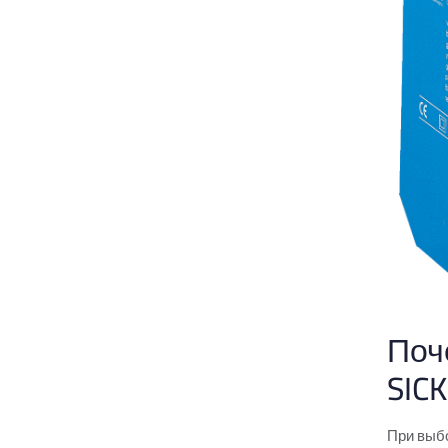
Магнитные датчики для
пневмоцилиндров
Автоматизированные световые
завесы
Оптоэлектронные защитные
устройства
Жидкостные датчики
Датчики расстояния
Датчики перемещения SICK
Поч
SICK
Датчики расстояния на средний
диапазон SICK
При выб
Датчики расстояния на большой