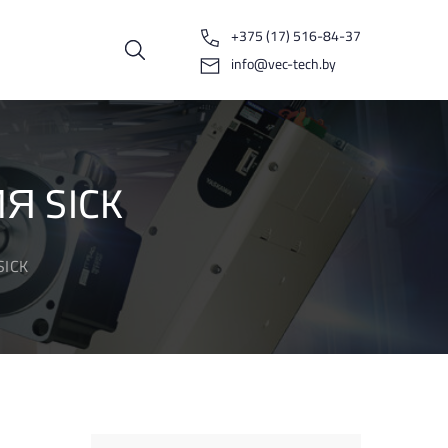
+375 (17) 516-84-37
info@vec-tech.by
 SICK
SICK