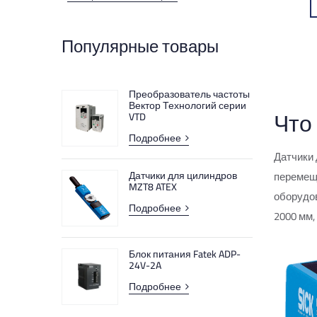
Блоки питания
Популярные товары
Блоки торможения (тормозные
резисторы)
Преобразователь частоты
Вектор Технологий серии
Фотобарьеры
Что
VTD
Подробнее
Устройства контроля загрузки
Датчики 
Датчики для цилиндров
перемеща
Автоматические выключатели
MZT8 ATEX
оборудов
Подробнее
2000 мм,
Сервосистемы
Блок питания Fatek ADP-
Устройства плавного пуска
24V-2A
Подробнее
ЭМС-фильтры