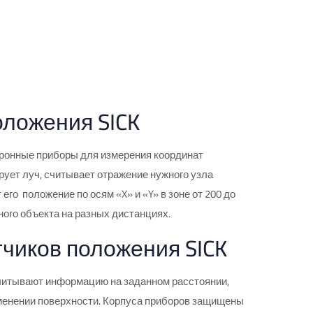
оложения SICK
тронные приборы для измерения координат
ует луч, считывает отражение нужного узла
го положение по осям «X» и «Y» в зоне от 200 до
ного объекта на разных дистанциях.
чиков положения SICK
читывают информацию на заданном расстоянии,
зменении поверхности. Корпуса приборов защищены