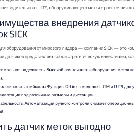
оизводительного LUT9, обнаруживающего метки с расстояния до 
имущества внедрения датчик
ок SICK
ция оборудования от мирового лидера — компании SICK — это к
е датчиков представляет собой стратегическую инвестицию, кот
симальная надежность: Высочайшая точность обнаружения меток на
а.
ологичность и гибкость: Функция IO-Link в моделях LUTM и LUT9 для
адаптации под различные размеры и дистанции.
абельность: Автоматизация ручного контроля снижает операционны
й.
ить датчик меток выгодно