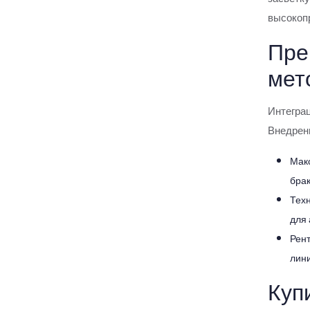
Машинное зрение
высокопр
Пре
Клеммы и дополнительные
принадлежности
мет
Реле промежуточное
Интегра
Внедрени
Тепловые реле перегрузки
Мак
Датчики системы обратной связи
брак
Интеграционные продукты
Техн
для 
Решения для обнаружения и
Рент
определения расстояния
лини
Куп
Надежные решения для систем
управления sens:Control