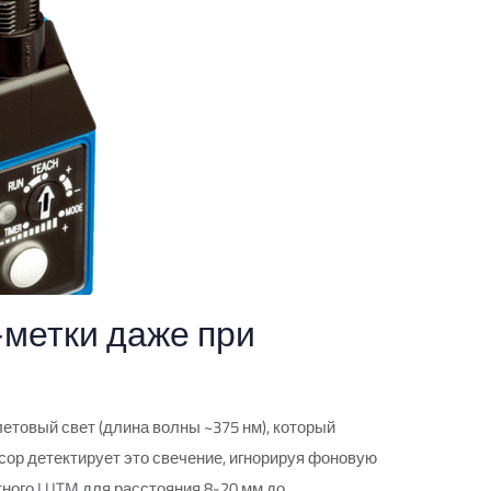
-метки даже при
товый свет (длина волны ~375 нм), который
ор детектирует это свечение, игнорируя фоновую
ного LUTM для расстояния 8-20 мм до