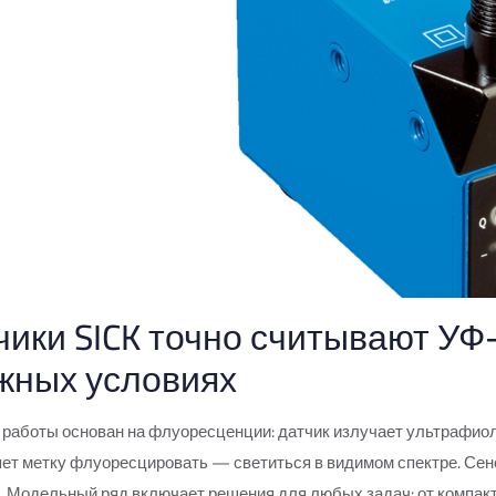
чики SICK точно считывают УФ
жных условиях
работы основан на флуоресценции: датчик излучает ультрафиоле
ет метку флуоресцировать — светиться в видимом спектре. Сенс
. Модельный ряд включает решения для любых задач: от компакт