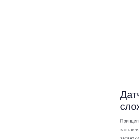
Датчики для обнаружения
объектов
Датчики цвета SICK
Датчики люминесцентных меток
SICK
Щелевые датчики SICK
Датчики регистрирования SICK
Дат
Датчики контраста SICK
сло
Датчики образцов SICK
Принцип 
Датчики блеска SICK
заставля
засветку