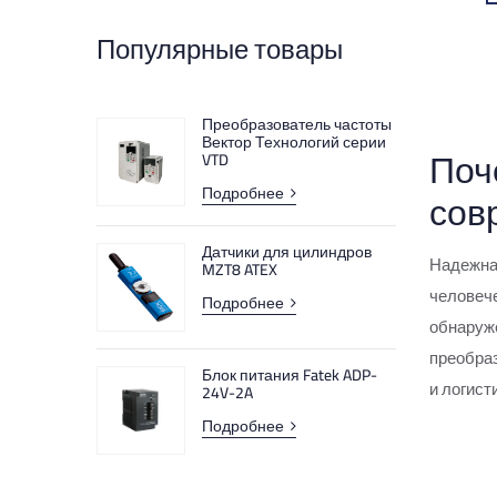
Магнитные датчики для
Популярные товары
пневмоцилиндров
Автоматизированные световые
Преобразователь частоты
завесы
Вектор Технологий серии
Поч
VTD
Оптоэлектронные защитные
Подробнее
сов
устройства
Датчики для цилиндров
Жидкостные датчики
Надежна
MZT8 ATEX
человече
Подробнее
Датчики расстояния
обнаруже
преобраз
Контакторы
Блок питания Fatek ADP-
и логист
24V-2A
Аварийные выключатели
Подробнее
Решения для идентификации