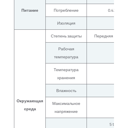
Питание
Потребление
0.42A@24
Изоляция
50M
Степень защиты
Передняя панель: 
Рабочая
температура
Температура
хранения
Влажность
10
Окружающая
Максимальное
AC500
среда
напряжение
5 to 9Hz H